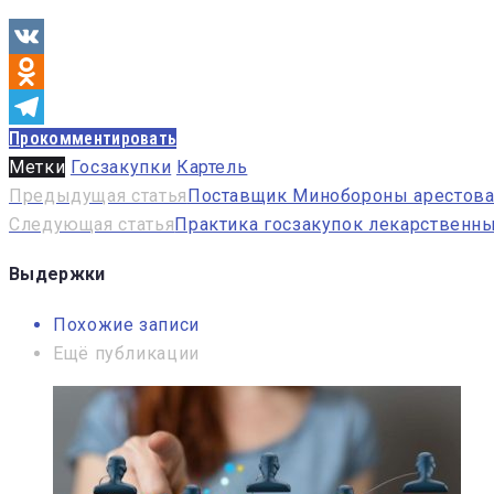
VK
Odnoklassniki
Прокомментировать
Telegram
Метки
Госзакупки
Картель
Навигация
Предыдущая статья
Поставщик Минобороны арестован
Следующая статья
Практика госзакупок лекарственны
по
записям
Выдержки
Похожие записи
Ещё публикации