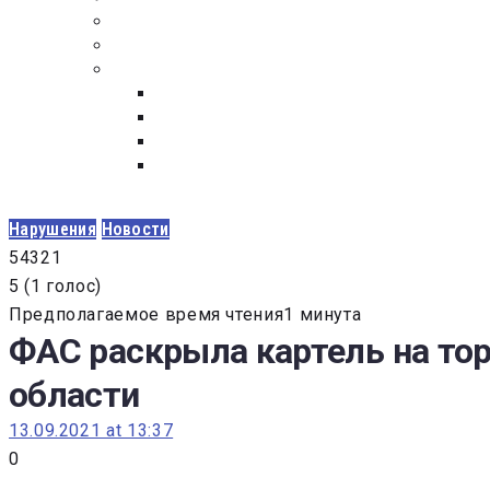
ПОСТАВЩИКАМ
ОБСУЖДЕНИЕ
ДОКУМЕНТЫ
РЕЕСТР ЛИЦ УВОЛЕННЫХ В СВЯЗИ С УТ
ЗАКОН “О ПРОТИВОДЕЙСТВИИ КОРРУПЦИ
ЗАКОН О ЗАКУПКАХ N 223-ФЗ
ФЕДЕРАЛЬНЫЙ ЗАКОН “О КОНТРАКТНОЙ 
ГОСУДАРСТВЕННЫХ И МУНИЦИПАЛЬНЫХ Н
Нарушения
Новости
5
4
3
2
1
5
(
1 голос
)
Предполагаемое время чтения1 минута
ФАС раскрыла картель на то
области
13.09.2021 at 13:37
0