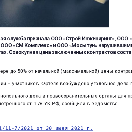
ая служба признала ООО «Строй Инжиниринг», ООО 
», ООО «СМ Комплекс» и ООО «Мосытун» нарушившими
гах. Совокупная цена заключенных контрактов состав
ре до 50% от начальной (максимальной) цены контрак
й – участников картеля возбуждено уголовное дело п
онопольного дела в правоохранительные органы для 
отренного ст. 178 УК РФ, сообщили в ведомстве.
1/11-7/2021 от 30 июня 2021 г.