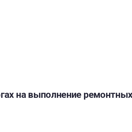
РАТОЙ ДОВЕРИЯ
И” N 273-ФЗ
СИСТЕМЕ В СФЕРЕ ЗАКУПОК ТОВАРОВ, РАБОТ, УСЛУГ ДЛЯ 
УЖД” ОТ 05.04.2013 N 44-ФЗ
ргах на выполнение ремонтных