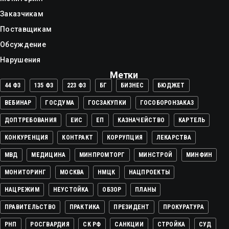
Заказчикам
Поставщикам
Обсуждение
Нарушения
Метки
44 ФЗ
135 ФЗ
223 ФЗ
БГ
БИЗНЕС
БЮДЖЕТ
ВЕБИНАР
ГОСДУМА
ГОСЗАКУПКИ
ГОСОБОРОНЗАКАЗ
ДОПТРЕБОВАНИЯ
ЕИС
ЕП
КАЗНАЧЕЙСТВО
КАРТЕЛЬ
КОНКУРЕНЦИЯ
КОНТРАКТ
КОРРУПЦИЯ
ЛЕКАРСТВА
МВД
МЕДИЦИНА
МИНПРОМТОРГ
МИНСТРОЙ
МИНФИН
МОНИТОРИНГ
МОСКВА
НМЦК
НАЦПРОЕКТЫ
НАЦРЕЖИМ
НЕУСТОЙКА
ОБЗОР
ПЛАНЫ
ПРАВИТЕЛЬСТВО
ПРАКТИКА
ПРЕЗИДЕНТ
ПРОКУРАТУРА
РНП
РОСГВАРДИЯ
СК РФ
САНКЦИИ
СТРОЙКА
СУД