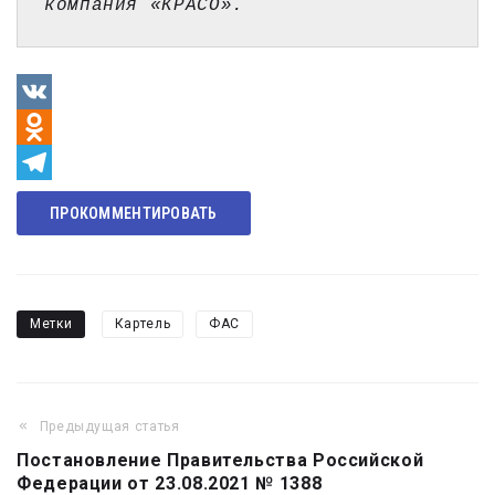
компания «КРАСО».
VK
Odnoklassniki
Telegram
ПРОКОММЕНТИРОВАТЬ
Метки
Картель
ФАС
Предыдущая статья
Навигация
Постановление Правительства Российской
по
Федерации от 23.08.2021 № 1388