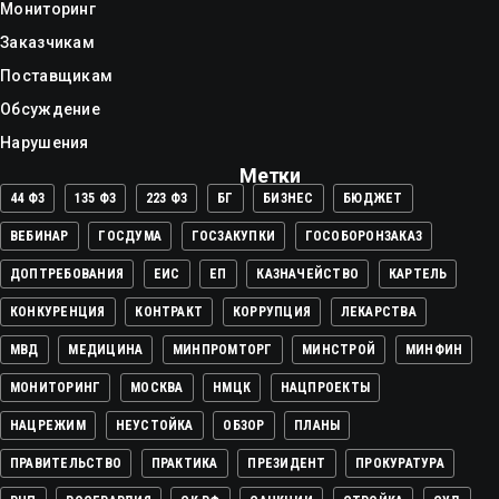
Мониторинг
Заказчикам
Поставщикам
Обсуждение
Нарушения
Метки
44 ФЗ
135 ФЗ
223 ФЗ
БГ
БИЗНЕС
БЮДЖЕТ
ВЕБИНАР
ГОСДУМА
ГОСЗАКУПКИ
ГОСОБОРОНЗАКАЗ
ДОПТРЕБОВАНИЯ
ЕИС
ЕП
КАЗНАЧЕЙСТВО
КАРТЕЛЬ
КОНКУРЕНЦИЯ
КОНТРАКТ
КОРРУПЦИЯ
ЛЕКАРСТВА
МВД
МЕДИЦИНА
МИНПРОМТОРГ
МИНСТРОЙ
МИНФИН
МОНИТОРИНГ
МОСКВА
НМЦК
НАЦПРОЕКТЫ
НАЦРЕЖИМ
НЕУСТОЙКА
ОБЗОР
ПЛАНЫ
ПРАВИТЕЛЬСТВО
ПРАКТИКА
ПРЕЗИДЕНТ
ПРОКУРАТУРА