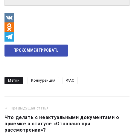
VK
Odnoklassniki
Telegram
ПРОКОММЕНТИРОВАТЬ
Метки
Конкуренция
ФАС
Предыдущая статья
Навигация
Что делать с неактуальными документами о
по
приемке в статусе «Отказано при
записям
рассмотрении»?