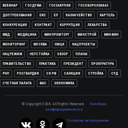
ВЕБИНАР
ГОСДУМА
ГОСЗАКУПКИ
ГОСОБОРОНЗАКАЗ
ДОПТРЕБОВАНИЯ
ЕИС
ЕП
КАЗНАЧЕЙСТВО
КАРТЕЛЬ
КОНКУРЕНЦИЯ
КОНТРАКТ
КОРРУПЦИЯ
ЛЕКАРСТВА
МВД
МЕДИЦИНА
МИНПРОМТОРГ
МИНСТРОЙ
МИНФИН
МОНИТОРИНГ
МОСКВА
НМЦК
НАЦПРОЕКТЫ
НАЦРЕЖИМ
НЕУСТОЙКА
ОБЗОР
ПЛАНЫ
ПРАВИТЕЛЬСТВО
ПРАКТИКА
ПРЕЗИДЕНТ
ПРОКУРАТУРА
РНП
РОСГВАРДИЯ
СК РФ
САНКЦИИ
СТРОЙКА
СУД
СЧЕТНАЯ ПАЛАТА
ФАС
ЭКОНОМИКА
© Copyright 2026. All Rights Reserved.
Политика
конфидициальности
Cогласие на получение