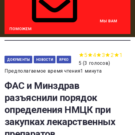
МЫ ВАМ
ПОМОЖЕМ
5
4
3
2
1
ДОКУМЕНТЫ
НОВОСТИ
ЯРКО
5
(
3 голосов
)
Предполагаемое время чтения1 минута
ФАС и Минздрав
разъяснили порядок
определения НМЦК при
закупках лекарственных
препаратов