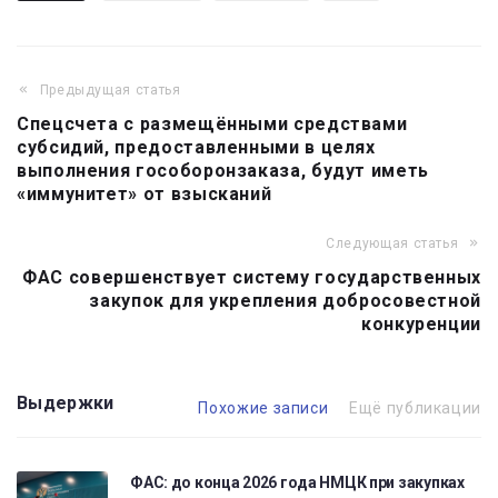
Предыдущая статья
Навигация
Спецсчета с размещёнными средствами
по
субсидий, предоставленными в целях
записям
выполнения гособоронзаказа, будут иметь
«иммунитет» от взысканий
Следующая статья
ФАС совершенствует систему государственных
закупок для укрепления добросовестной
конкуренции
Выдержки
Похожие записи
Ещё публикации
ФАС: до конца 2026 года НМЦК при закупках