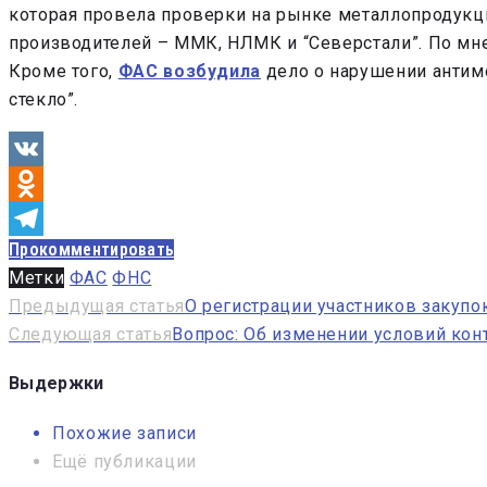
которая провела проверки на рынке металлопродукц
производителей – ММК, НЛМК и “Северстали”. По мн
Кроме того,
ФАС возбудила
дело о нарушении антимо
стекло”.
VK
Odnoklassniki
Прокомментировать
Telegram
Метки
ФАС
ФНС
Навигация
Предыдущая статья
О регистрации участников закупо
Следующая статья
Вопрос: Об изменении условий кон
по
записям
Выдержки
Похожие записи
Ещё публикации