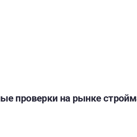
РАТОЙ ДОВЕРИЯ
И” N 273-ФЗ
СИСТЕМЕ В СФЕРЕ ЗАКУПОК ТОВАРОВ, РАБОТ, УСЛУГ ДЛЯ 
УЖД” ОТ 05.04.2013 N 44-ФЗ
ые проверки на рынке стройм