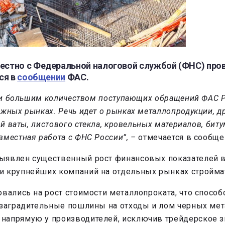
стно с Федеральной налоговой службой (ФНС) пров
ся в
сообщении
ФАС.
ду и большим количеством поступающих обращений ФАС 
жных рынках. Речь идет о рынках металлопродукции, д
ой ваты, листового стекла, кровельных материалов, би
местная работа с ФНС России”, –
отмечается в сообще
ыявлен существенный рост финансовых показателей 
и крупнейших компаний на отдельных рынках стройма
вались на рост стоимости металлопроката, что способ
ы заградительные пошлины на отходы и лом черных ме
напрямую у производителей, исключив трейдерское з