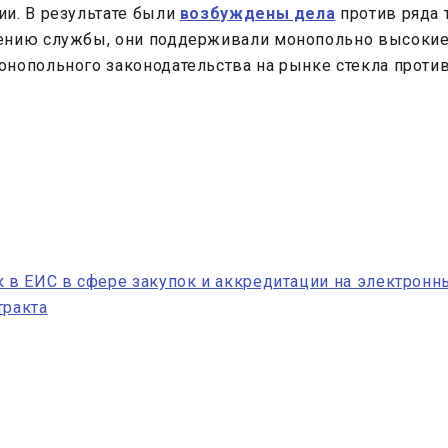
ии. В результате были
возбуждены дела
против ряда 
ению службы, они поддерживали монопольно высокие 
нопольного законодательства на рынке стекла против 
к в ЕИС в сфере закупок и аккредитации на электрон
тракта