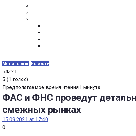
ПОСТАВЩИКАМ
ОБСУЖДЕНИЕ
ДОКУМЕНТЫ
РЕЕСТР ЛИЦ УВОЛЕННЫХ В СВЯЗИ С УТ
ЗАКОН “О ПРОТИВОДЕЙСТВИИ КОРРУПЦИ
ЗАКОН О ЗАКУПКАХ N 223-ФЗ
ФЕДЕРАЛЬНЫЙ ЗАКОН “О КОНТРАКТНОЙ 
ГОСУДАРСТВЕННЫХ И МУНИЦИПАЛЬНЫХ Н
Мониторинг
Новости
5
4
3
2
1
5
(
1 голос
)
Предполагаемое время чтения1 минута
ФАС и ФНС проведут детальн
смежных рынках
15.09.2021 at 17:40
0