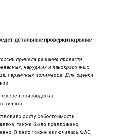
едет детальные проверки на рынке
России приняла решение провести
ревесных, нерудных и лакокрасочных
тума, первичных полимеров. Для оценки
нии.
в сфере производства
териалов.
ствовало росту себестоимости
таллов, также было предложено
вено. В дело также включилась ФАС,