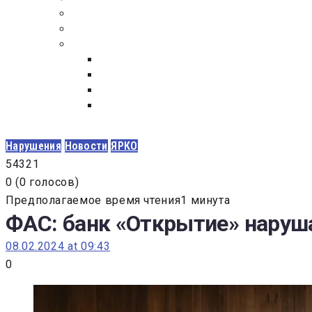
ПОСТАВЩИКАМ
ОБСУЖДЕНИЕ
ДОКУМЕНТЫ
РЕЕСТР ЛИЦ УВОЛЕННЫХ В СВЯЗИ С УТ
ЗАКОН “О ПРОТИВОДЕЙСТВИИ КОРРУПЦИ
ЗАКОН О ЗАКУПКАХ N 223-ФЗ
ФЕДЕРАЛЬНЫЙ ЗАКОН “О КОНТРАКТНОЙ 
ГОСУДАРСТВЕННЫХ И МУНИЦИПАЛЬНЫХ Н
Нарушения
Новости
ЯРКО
5
4
3
2
1
0
(
0 голосов
)
Предполагаемое время чтения1 минута
ФАС: банк «Открытие» наруш
08.02.2024 at 09:43
0