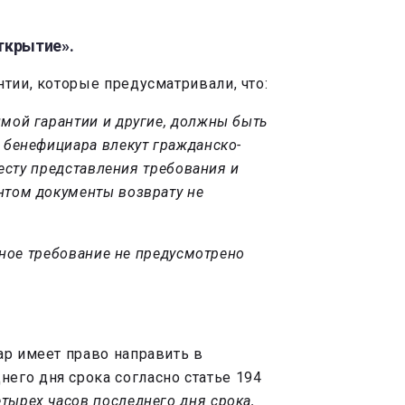
ткрытие».
тии, которые предусматривали, что:
имой гарантии и другие, должны быть
 бенефициара влекут гражданско-
месту представления требования и
нтом документы возврату не
нное требование не предусмотрено
ар имеет право направить в
его дня срока согласно статье 194
тырех часов последнего дня срока,