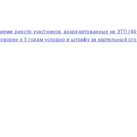
иями: реестр участников, аккредитованных на ЭТП (44-
ворен к 5 годам условно и штрафу за картельный сг