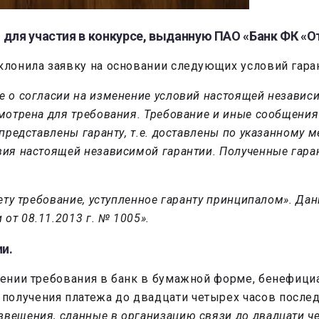
 для участия в конкурсе, выданную ПАО «Банк ФК «О
клонила заявку на основании следующих условий гаран
е о согласии на изменение условий настоящей независ
смотрена для требования. Требование и иные сообщения
 представлены гаранту, т.е. доставлены по указанному 
вия настоящей независимой гарантии. Полученные гара
чету требование, уступленное гаранту принципалом». Да
от 08.11.2013 г. № 1005».
и.
влении требования в банк в бумажной форме, бенефици
олучения платежа до двадцати четырех часов последн
вещения, сданные в организацию связи до двадцати че