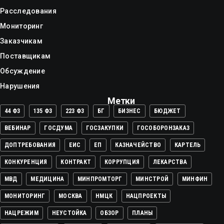
Расследования
Мониторинг
Заказчикам
Поставщикам
Обсуждение
Нарушения
Метки
44 ФЗ
135 ФЗ
223 ФЗ
БГ
БИЗНЕС
БЮДЖЕТ
ВЕБИНАР
ГОСДУМА
ГОСЗАКУПКИ
ГОСОБОРОНЗАКАЗ
ДОПТРЕБОВАНИЯ
ЕИС
ЕП
КАЗНАЧЕЙСТВО
КАРТЕЛЬ
КОНКУРЕНЦИЯ
КОНТРАКТ
КОРРУПЦИЯ
ЛЕКАРСТВА
МВД
МЕДИЦИНА
МИНПРОМТОРГ
МИНСТРОЙ
МИНФИН
МОНИТОРИНГ
МОСКВА
НМЦК
НАЦПРОЕКТЫ
НАЦРЕЖИМ
НЕУСТОЙКА
ОБЗОР
ПЛАНЫ