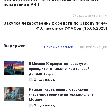
по
попадания в РНП
записям
Следующая статья
Закупка лекарственных средств по Закону № 44-
ФЗ: практика УФАСов (15.06.2023)
Выдержки
Похожие записи
Ещё публикации
В Москве 90 процентов госзакупок
проводится с применением типовой
документации.
2 года назад
Раскрыт картельный сговор среди
участников рынка аудиторских услуг в
Москве
3 года назад