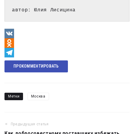
автор: Юлия Лисицина
VK
Odnoklassniki
Telegram
ПРОКОММЕНТИРОВАТЬ
Метки
Москва
Предыдущая статья
Навигация
Как добросовестному поставщику избежать