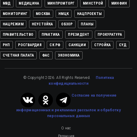
МВД
МЕДИЦИНА
МИНПРОМТОРГ
МИНСТРОЙ
МИНФИН
МОНИТОРИНГ
МОСКВА
НМЦК
НАЦПРОЕКТЫ
НАЦРЕЖИМ
НЕУСТОЙКА
ОБЗОР
ПЛАНЫ
ПРАВИТЕЛЬСТВО
ПРАКТИКА
ПРЕЗИДЕНТ
ПРОКУРАТУРА
РНП
РОСГВАРДИЯ
СК РФ
САНКЦИИ
СТРОЙКА
СУД
СЧЕТНАЯ ПАЛАТА
ФАС
ЭКОНОМИКА
© Copyright 2026. All Rights Reserved.
Политика
конфидициальности
Cогласие на получение
информационных и рекламных рассылок
и обработку
персональных данных
О нас
Редакция