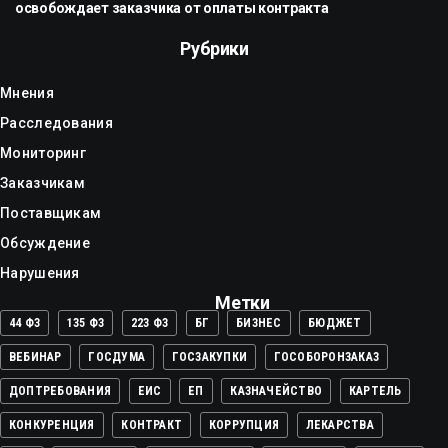
освобождает заказчика от оплаты контракта
Рубрики
Мнения
Расследования
Мониторинг
Заказчикам
Поставщикам
Обсуждение
Нарушения
Метки
44 ФЗ
135 ФЗ
223 ФЗ
БГ
БИЗНЕС
БЮДЖЕТ
ВЕБИНАР
ГОСДУМА
ГОСЗАКУПКИ
ГОСОБОРОНЗАКАЗ
ДОПТРЕБОВАНИЯ
ЕИС
ЕП
КАЗНАЧЕЙСТВО
КАРТЕЛЬ
КОНКУРЕНЦИЯ
КОНТРАКТ
КОРРУПЦИЯ
ЛЕКАРСТВА