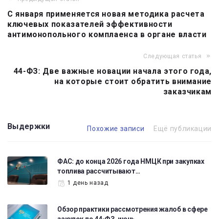
Навигация
С января применяется новая методика расчета
по
ключевых показателей эффективности
записям
антимонопольного комплаенса в органе власти
Следующая статья
44-ФЗ: Две важные новации начала этого года,
на которые стоит обратить внимание
заказчикам
Выдержки
Похожие записи
Ещё публикации
ФАС: до конца 2026 года НМЦК при закупках
топлива рассчитывают…
1 день назад
Обзор практики рассмотрения жалоб в сфере
закупок по 44-ФЗ, июнь…