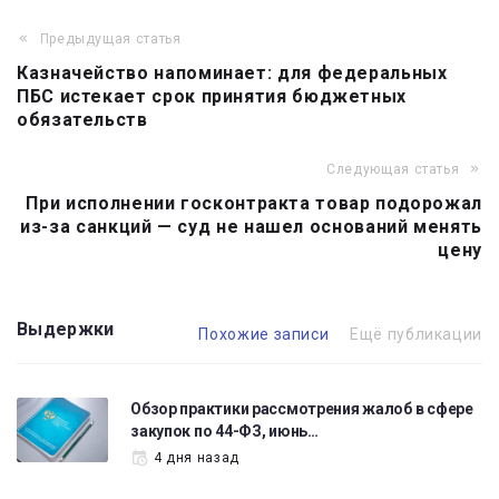
Предыдущая статья
Навигация
Казначейство напоминает: для федеральных
по
ПБС истекает срок принятия бюджетных
записям
обязательств
Следующая статья
При исполнении госконтракта товар подорожал
из-за санкций — суд не нашел оснований менять
цену
Выдержки
Похожие записи
Ещё публикации
Обзор практики рассмотрения жалоб в сфере
закупок по 44-ФЗ, июнь…
4 дня назад