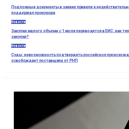
Подложные документы в заявке привели к недействительно
поддержал прокурора
Новости
Закупки малого объема с 1 июля переводятся в ЕИС: как те
закупки?
Новости
Суды: невозможность подтвердить российское происхожде
освобождает поставщика от РНП