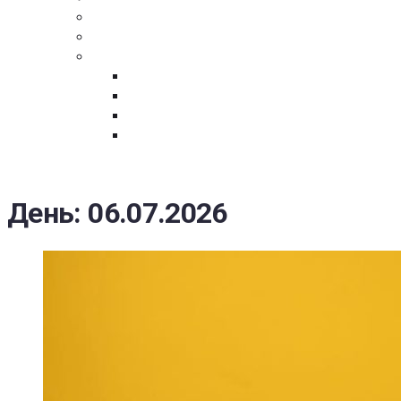
ПОСТАВЩИКАМ
ОБСУЖДЕНИЕ
ДОКУМЕНТЫ
РЕЕСТР ЛИЦ УВОЛЕННЫХ В СВЯЗИ С УТ
ЗАКОН “О ПРОТИВОДЕЙСТВИИ КОРРУПЦИ
ЗАКОН О ЗАКУПКАХ N 223-ФЗ
ФЕДЕРАЛЬНЫЙ ЗАКОН “О КОНТРАКТНОЙ 
ГОСУДАРСТВЕННЫХ И МУНИЦИПАЛЬНЫХ Н
День:
06.07.2026