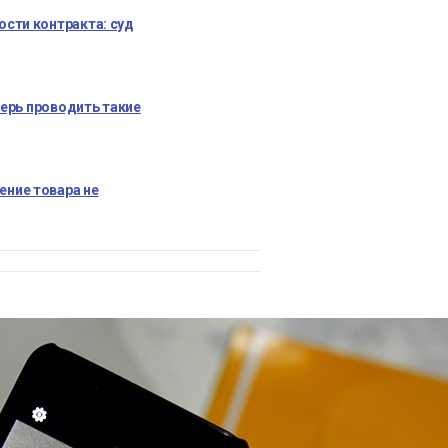
сти контракта: суд
перь проводить такие
ние товара не