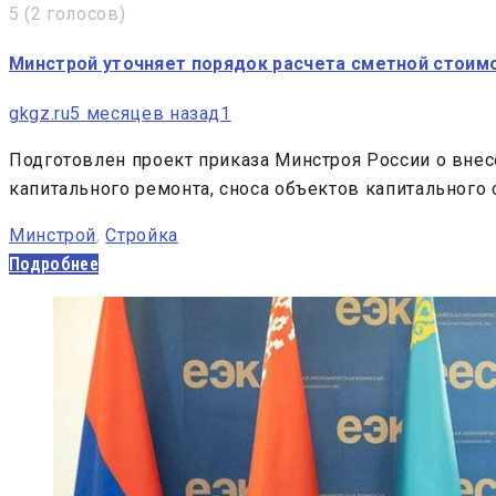
5
(
2 голосов
)
Минстрой уточняет порядок расчета сметной стоим
gkgz.ru
5 месяцев назад
1
Подготовлен проект приказа Минстроя России о внес
капитального ремонта, сноса объектов капитального
Минстрой
,
Стройка
Подробнее