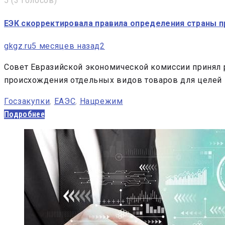
5
(
3 голосов
)
ЕЭК скорректировала правила определения страны 
gkgz.ru
5 месяцев назад
2
Совет Евразийской экономической комиссии принял 
происхождения отдельных видов товаров для целей
Госзакупки
,
ЕАЭС
,
Нацрежим
Подробнее