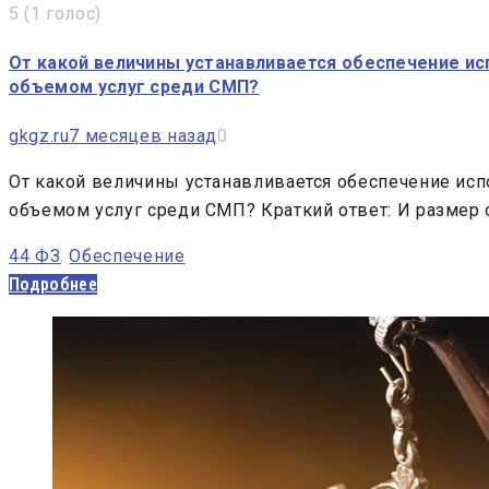
5
(
1 голос
)
От какой величины устанавливается обеспечение ис
объемом услуг среди СМП?
gkgz.ru
7 месяцев назад
0
От какой величины устанавливается обеспечение исп
объемом услуг среди СМП? Краткий ответ: И размер 
44 ФЗ
,
Обеспечение
Подробнее