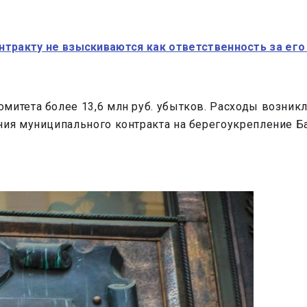
нтракту не взыскиваются как ответственность за ег
митета более 13,6 млн руб. убытков. Расходы возникл
ния муниципального контракта на берегоукрепление Ба