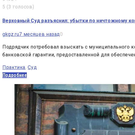
5
(
3 голосов
)
Верховный Суд разъяснил: убытки по ничтожному ко
gkgz.ru
7 месяцев назад
0
Подрядчик потребовал взыскать с муниципального ко
банковской гарантии, предоставленной для обеспече
Практика
,
Суд
Подробнее