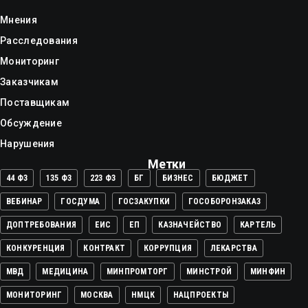
Мнения
Расследования
Мониторинг
Заказчикам
Поставщикам
Обсуждение
Нарушения
Метки
44 ФЗ
135 ФЗ
223 ФЗ
БГ
БИЗНЕС
БЮДЖЕТ
ВЕБИНАР
ГОСДУМА
ГОСЗАКУПКИ
ГОСОБОРОНЗАКАЗ
ДОПТРЕБОВАНИЯ
ЕИС
ЕП
КАЗНАЧЕЙСТВО
КАРТЕЛЬ
КОНКУРЕНЦИЯ
КОНТРАКТ
КОРРУПЦИЯ
ЛЕКАРСТВА
МВД
МЕДИЦИНА
МИНПРОМТОРГ
МИНСТРОЙ
МИНФИН
МОНИТОРИНГ
МОСКВА
НМЦК
НАЦПРОЕКТЫ