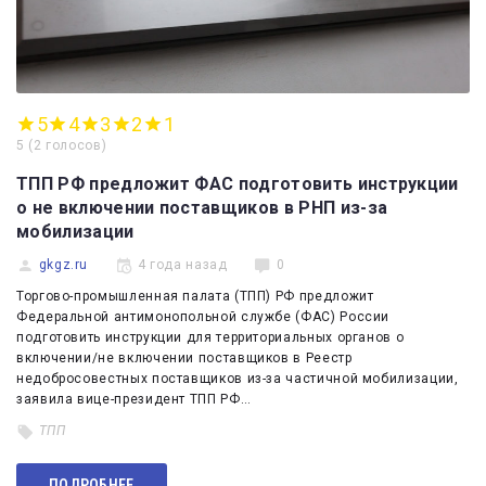
5
4
3
2
1
5
(
2 голосов
)
ТПП РФ предложит ФАС подготовить инструкции
о не включении поставщиков в РНП из-за
мобилизации
gkgz.ru
4 года назад
0
Торгово-промышленная палата (ТПП) РФ предложит
Федеральной антимонопольной службе (ФАС) России
подготовить инструкции для территориальных органов о
включении/не включении поставщиков в Реестр
недобросовестных поставщиков из-за частичной мобилизации,
заявила вице-президент ТПП РФ…
ТПП
ПОДРОБНЕЕ