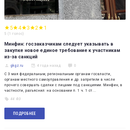
5
4
3
2
1
5
(
1 голос
)
Минфин: госзаказчикам следует указывать в
закупке новое единое требование к участникам
из-за санкций
gkgz.ru
4 года назад
0
С 3 мая федеральным, региональным органам госвласти,
органам местного самоуправления и др. запретили в числе
прочего совершать сделки с лицами под санкциями. Минфин, в
частности, разъяснил: на основании п. 1 ч. 1 ст.…
44 ФЗ
ПОДРОБНЕЕ