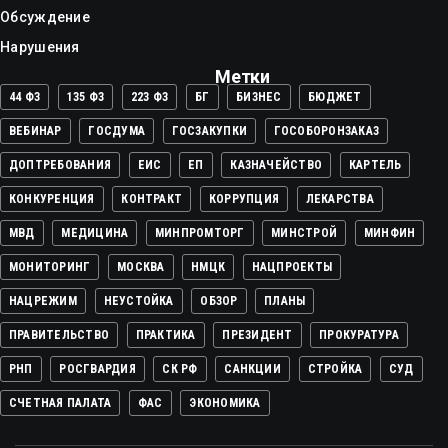
Обсуждение
Нарушения
Метки
44 ФЗ
135 ФЗ
223 ФЗ
БГ
БИЗНЕС
БЮДЖЕТ
ВЕБИНАР
ГОСДУМА
ГОСЗАКУПКИ
ГОСОБОРОНЗАКАЗ
ДОПТРЕБОВАНИЯ
ЕИС
ЕП
КАЗНАЧЕЙСТВО
КАРТЕЛЬ
КОНКУРЕНЦИЯ
КОНТРАКТ
КОРРУПЦИЯ
ЛЕКАРСТВА
МВД
МЕДИЦИНА
МИНПРОМТОРГ
МИНСТРОЙ
МИНФИН
МОНИТОРИНГ
МОСКВА
НМЦК
НАЦПРОЕКТЫ
НАЦРЕЖИМ
НЕУСТОЙКА
ОБЗОР
ПЛАНЫ
ПРАВИТЕЛЬСТВО
ПРАКТИКА
ПРЕЗИДЕНТ
ПРОКУРАТУРА
РНП
РОСГВАРДИЯ
СК РФ
САНКЦИИ
СТРОЙКА
СУД
СЧЕТНАЯ ПАЛАТА
ФАС
ЭКОНОМИКА