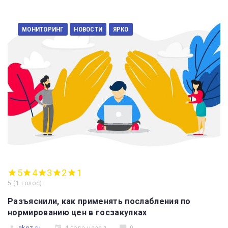
МОНИТОРИНГ
НОВОСТИ
ЯРКО
5
4
3
2
1
5
(
1 голос
)
Разъяснили, как применять послабления по
нормированию цен в госзакупках