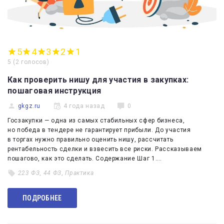
5
4
3
2
1
5
(
2 голосов
)
Как проверить нишу для участия в закупках:
пошаговая инструкция
gkgz.ru
4 года назад
0
Госзакупки — одна из самых стабильных сфер бизнеса,
но победа в тендере не гарантирует прибыли. До участия
в торгах нужно правильно оценить нишу, рассчитать
рентабельность сделки и взвесить все риски. Рассказываем
пошагово, как это сделать. Содержание Шаг 1.…
223 ФЗ
,
44 ФЗ
,
Практика
ПОДРОБНЕЕ