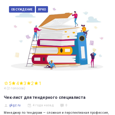
ОБСУЖДЕНИЕ
ЯРКО
5
4
3
2
1
4
(
2 голосов
)
Чек‑лист для тендерного специалиста
gkgz.ru
4 года назад
0
Менеджер по тендерам — сложная и перспективная профессия,