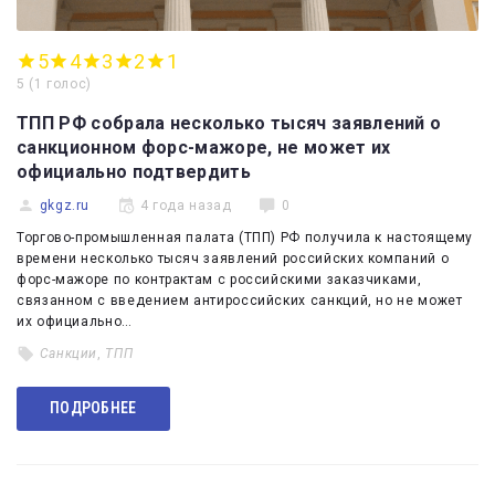
5
4
3
2
1
5
(
1 голос
)
ТПП РФ собрала несколько тысяч заявлений о
санкционном форс-мажоре, не может их
официально подтвердить
gkgz.ru
4 года назад
0
Торгово-промышленная палата (ТПП) РФ получила к настоящему
времени несколько тысяч заявлений российских компаний о
форс-мажоре по контрактам с российскими заказчиками,
связанном с введением антироссийских санкций, но не может
их официально…
Санкции
,
ТПП
ПОДРОБНЕЕ