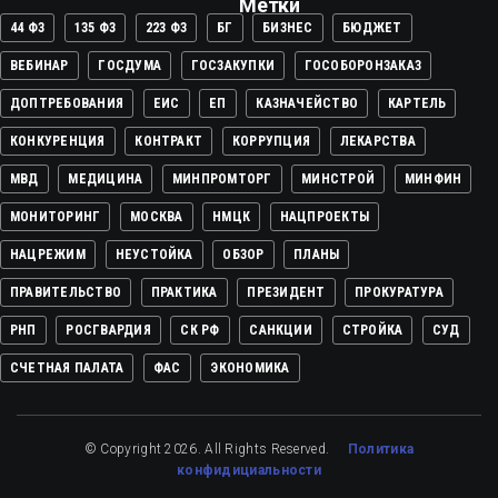
Метки
44 ФЗ
135 ФЗ
223 ФЗ
БГ
БИЗНЕС
БЮДЖЕТ
ВЕБИНАР
ГОСДУМА
ГОСЗАКУПКИ
ГОСОБОРОНЗАКАЗ
ДОПТРЕБОВАНИЯ
ЕИС
ЕП
КАЗНАЧЕЙСТВО
КАРТЕЛЬ
КОНКУРЕНЦИЯ
КОНТРАКТ
КОРРУПЦИЯ
ЛЕКАРСТВА
МВД
МЕДИЦИНА
МИНПРОМТОРГ
МИНСТРОЙ
МИНФИН
МОНИТОРИНГ
МОСКВА
НМЦК
НАЦПРОЕКТЫ
НАЦРЕЖИМ
НЕУСТОЙКА
ОБЗОР
ПЛАНЫ
ПРАВИТЕЛЬСТВО
ПРАКТИКА
ПРЕЗИДЕНТ
ПРОКУРАТУРА
РНП
РОСГВАРДИЯ
СК РФ
САНКЦИИ
СТРОЙКА
СУД
СЧЕТНАЯ ПАЛАТА
ФАС
ЭКОНОМИКА
© Copyright 2026. All Rights Reserved.
Политика
конфидициальности