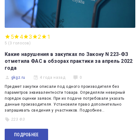
5
4
3
2
1
5
(
3 голосов
)
Какие нарушения в закупках по Закону N 223-ФЗ
отметила ФАС в обзорах практики за апрель 2022
года
gkgz.ru
4 года назад
0
Предмет закупки описали под одного производителя без
параметров эквивалентности товара. Определяли неверный
порядок оценки заявок. При их подаче потребовали указать
данные производителя. Установили право дополнительно
запрашивать сведения у участников. Подробнее…
223 ФЗ
ПОДРОБНЕЕ