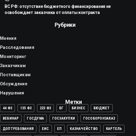
ВС РФ: отсутствие бюджетного финансирования не
освобождает заказчика от оплаты контракта
Рубрики
Мнения
Расследования
Мониторинг
Заказчикам
Поставщикам
Обсуждение
Нарушения
Метки
44 ФЗ
135 ФЗ
223 ФЗ
БГ
БИЗНЕС
БЮДЖЕТ
ВЕБИНАР
ГОСДУМА
ГОСЗАКУПКИ
ГОСОБОРОНЗАКАЗ
ДОПТРЕБОВАНИЯ
ЕИС
ЕП
КАЗНАЧЕЙСТВО
КАРТЕЛЬ