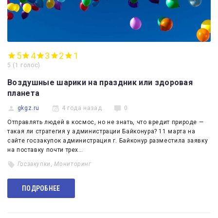
5
4
3
2
1
5
(
1 голос
)
Воздушные шарики на праздник или здоровая
планета
gkgz.ru
4 года назад
0
Отправлять людей в космос, но не знать, что вредит природе —
такая ли стратегия у администрации Байконура? 11 марта на
сайте госзакупок администрация г. Байконур разместила заявку
на поставку почти трех…
Госзакупки
,
Мониторинг
ПОДРОБНЕЕ