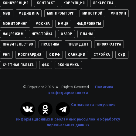
КОНКУРЕНЦИЯ
КОНТРАКТ
КОРРУПЦИЯ
ЛЕКАРСТВА
МВД
МЕДИЦИНА
МИНПРОМТОРГ
МИНСТРОЙ
МИНФИН
МОНИТОРИНГ
МОСКВА
НМЦК
НАЦПРОЕКТЫ
НАЦРЕЖИМ
НЕУСТОЙКА
ОБЗОР
ПЛАНЫ
ПРАВИТЕЛЬСТВО
ПРАКТИКА
ПРЕЗИДЕНТ
ПРОКУРАТУРА
РНП
РОСГВАРДИЯ
СК РФ
САНКЦИИ
СТРОЙКА
СУД
СЧЕТНАЯ ПАЛАТА
ФАС
ЭКОНОМИКА
© Copyright 2026. All Rights Reserved.
Политика
конфидициальности
Cогласие на получение
информационных и рекламных рассылок
и обработку
персональных данных