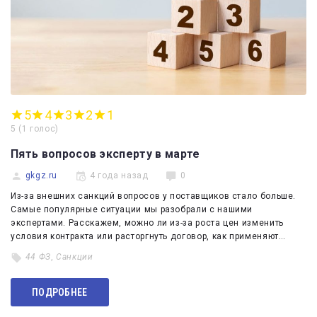
5
4
3
2
1
5
(
1 голос
)
Пять вопросов эксперту в марте
gkgz.ru
4 года назад
0
Из-за внешних санкций вопросов у поставщиков стало больше.
Самые популярные ситуации мы разобрали с нашими
экспертами. Расскажем, можно ли из-за роста цен изменить
условия контракта или расторгнуть договор, как применяют…
44 ФЗ
,
Санкции
ПОДРОБНЕЕ