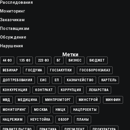
Расследования
Мониторинг
Заказчикам
Поставщикам
Обсуждение
Нарушения
Метки
44 ФЗ
135 ФЗ
223 ФЗ
БГ
БИЗНЕС
БЮДЖЕТ
ВЕБИНАР
ГОСДУМА
ГОСЗАКУПКИ
ГОСОБОРОНЗАКАЗ
ДОПТРЕБОВАНИЯ
ЕИС
ЕП
КАЗНАЧЕЙСТВО
КАРТЕЛЬ
КОНКУРЕНЦИЯ
КОНТРАКТ
КОРРУПЦИЯ
ЛЕКАРСТВА
МВД
МЕДИЦИНА
МИНПРОМТОРГ
МИНСТРОЙ
МИНФИН
МОНИТОРИНГ
МОСКВА
НМЦК
НАЦПРОЕКТЫ
НАЦРЕЖИМ
НЕУСТОЙКА
ОБЗОР
ПЛАНЫ
ПРАВИТЕЛЬСТВО
ПРАКТИКА
ПРЕЗИДЕНТ
ПРОКУРАТУРА