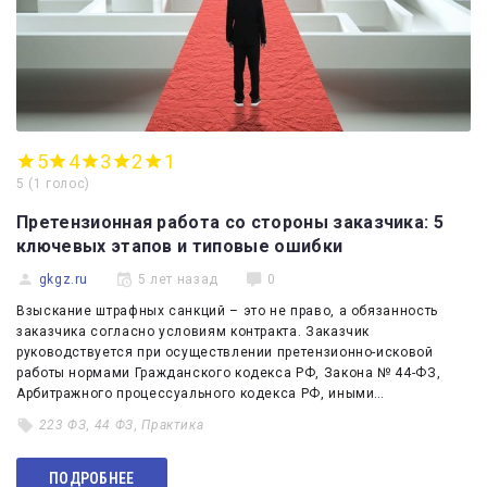
5
4
3
2
1
5
(
1 голос
)
Претензионная работа со стороны заказчика: 5
ключевых этапов и типовые ошибки
gkgz.ru
5 лет назад
0
Взыскание штрафных санкций – это не право, а обязанность
заказчика согласно условиям контракта. Заказчик
руководствуется при осуществлении претензионно-исковой
работы нормами Гражданского кодекса РФ, Закона № 44-ФЗ,
Арбитражного процессуального кодекса РФ, иными…
223 ФЗ
,
44 ФЗ
,
Практика
ПОДРОБНЕЕ