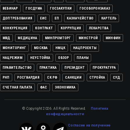
ВЕБИНАР
ГОСДУМА
ГОСЗАКУПКИ
ГОСОБОРОНЗАКАЗ
ДОПТРЕБОВАНИЯ
ЕИС
ЕП
КАЗНАЧЕЙСТВО
КАРТЕЛЬ
КОНКУРЕНЦИЯ
КОНТРАКТ
КОРРУПЦИЯ
ЛЕКАРСТВА
МВД
МЕДИЦИНА
МИНПРОМТОРГ
МИНСТРОЙ
МИНФИН
МОНИТОРИНГ
МОСКВА
НМЦК
НАЦПРОЕКТЫ
НАЦРЕЖИМ
НЕУСТОЙКА
ОБЗОР
ПЛАНЫ
ПРАВИТЕЛЬСТВО
ПРАКТИКА
ПРЕЗИДЕНТ
ПРОКУРАТУРА
РНП
РОСГВАРДИЯ
СК РФ
САНКЦИИ
СТРОЙКА
СУД
СЧЕТНАЯ ПАЛАТА
ФАС
ЭКОНОМИКА
© Copyright 2026. All Rights Reserved.
Политика
конфидициальности
Cогласие на получение