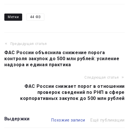
Метки
44 ФЗ
Предыдущая статья
Навигация
ФАС России объяснила снижение порога
по
контроля закупок до 500 млн рублей: усиление
записям
надзора и единая практика
Следующая статья
ФАС России снижает порог в отношении
проверок сведений по РНП в сфере
корпоративных закупок до 500 млн рублей
Выдержки
Похожие записи
Ещё публикации