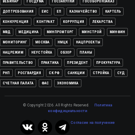
ВЕБИНАР
ГОСДУМА
ГОСЗАКУПКИ
ГОСОБОРОНЗАКАЗ
ДОПТРЕБОВАНИЯ
ЕИС
ЕП
КАЗНАЧЕЙСТВО
КАРТЕЛЬ
КОНКУРЕНЦИЯ
КОНТРАКТ
КОРРУПЦИЯ
ЛЕКАРСТВА
МВД
МЕДИЦИНА
МИНПРОМТОРГ
МИНСТРОЙ
МИНФИН
МОНИТОРИНГ
МОСКВА
НМЦК
НАЦПРОЕКТЫ
НАЦРЕЖИМ
НЕУСТОЙКА
ОБЗОР
ПЛАНЫ
ПРАВИТЕЛЬСТВО
ПРАКТИКА
ПРЕЗИДЕНТ
ПРОКУРАТУРА
РНП
РОСГВАРДИЯ
СК РФ
САНКЦИИ
СТРОЙКА
СУД
СЧЕТНАЯ ПАЛАТА
ФАС
ЭКОНОМИКА
© Copyright 2026. All Rights Reserved.
Политика
конфидициальности
Cогласие на получение