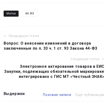
Метки
44 ФЗ
Предыдущая статья
Навигация
Вопрос: О внесении изменений в договора
по
заключенные по п. 33 ч. 1 ст. 93 Закона 44-ФЗ
записям
Следующая статья
Электронное актирование товаров в ЕИС
Закупки, подлежащих обязательной маркировке
интегрировано с ГИС МТ «Честный ЗНАК»
Выдержки
Похожие записи
Ещё публикации