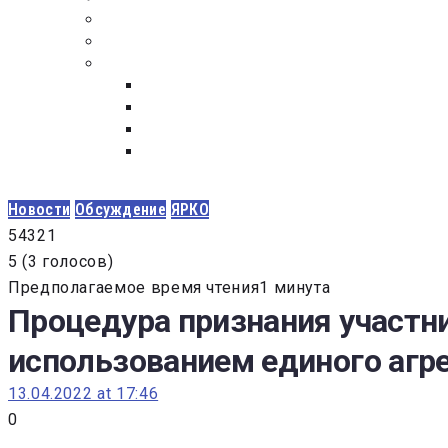
ПОСТАВЩИКАМ
ОБСУЖДЕНИЕ
ДОКУМЕНТЫ
РЕЕСТР ЛИЦ УВОЛЕННЫХ В СВЯЗИ С УТ
ЗАКОН “О ПРОТИВОДЕЙСТВИИ КОРРУПЦИ
ЗАКОН О ЗАКУПКАХ N 223-ФЗ
ФЕДЕРАЛЬНЫЙ ЗАКОН “О КОНТРАКТНОЙ 
ГОСУДАРСТВЕННЫХ И МУНИЦИПАЛЬНЫХ Н
Новости
Обсуждение
ЯРКО
5
4
3
2
1
5
(
3 голосов
)
Предполагаемое время чтения1 минута
Процедура признания участн
использованием единого агре
13.04.2022 at 17:46
0