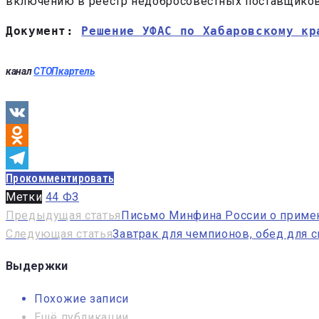
включению в реестр недобросовестных поставщиков
Документ: 
Решение УФАС по Хабаровскому кр
канал
СТОПкартель
VK
Odnoklassniki
Прокомментировать
Telegram
Метки
44 ФЗ
Навигация
Предыдущая статья
Письмо Минфина России о примен
Следующая статья
Завтрак для чемпионов, обед для 
по
записям
Выдержки
Похожие записи
Ещё публикации