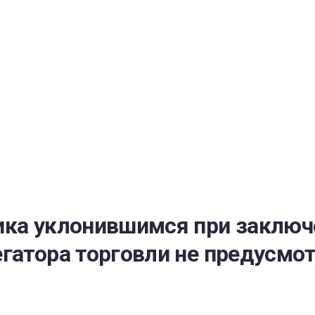
РАТОЙ ДОВЕРИЯ
И” N 273-ФЗ
СИСТЕМЕ В СФЕРЕ ЗАКУПОК ТОВАРОВ, РАБОТ, УСЛУГ ДЛЯ 
УЖД” ОТ 05.04.2013 N 44-ФЗ
ика уклонившимся при заключ
гатора торговли не предусмо