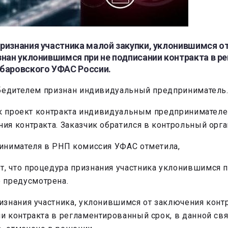
ризнания участника малой закупки, уклонившимся от
знан уклонившимся при не подписании контракта в р
баровского УФАС России.
обедителем признан индивидуальный предприниматель
рок проект контракта индивидуальным предпринимател
я контракта. Заказчик обратился в контрольный орга
инимателя в РНП комиссия УФАС отметила,
ет, что процедура признания участника уклонившимся 
е предусмотрена.
знания участника, уклонившимся от заключения контр
и контракта в регламентированный срок, в данной св