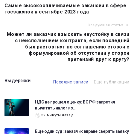
Самые высокооплачиваемые вакансии в сфере
по
госзакупок в сентябре 2023 года
записям
Следующая статья
Может ли заказчик взыскать неустойку в связи
с неисполнением контракта, если последний
был расторгнут по соглашению сторон с
формулировкой об отсутствии у сторон
претензий друг к другу?
Выдержки
Похожие записи
Ещё публикации
НДС не прошел оценку: ВС РФ запретил
вычитать налог из…
52 минуты назад
Еще один суд: заказчик вправе сверять заявку