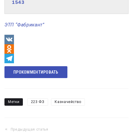
1543
ЭТП “Фабрикант”
VK
Odnoklassniki
Telegram
ПРОКОММЕНТИРОВАТЬ
Метки
223 ФЗ
Казначейство
Предыдущая статья
Навигация