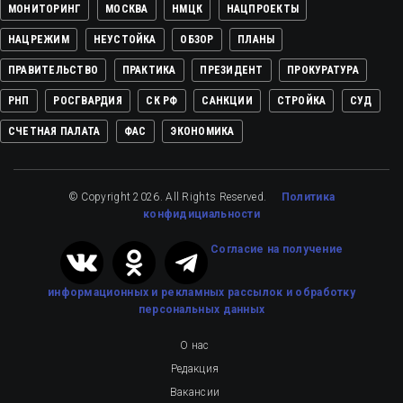
МОНИТОРИНГ
МОСКВА
НМЦК
НАЦПРОЕКТЫ
НАЦРЕЖИМ
НЕУСТОЙКА
ОБЗОР
ПЛАНЫ
ПРАВИТЕЛЬСТВО
ПРАКТИКА
ПРЕЗИДЕНТ
ПРОКУРАТУРА
РНП
РОСГВАРДИЯ
СК РФ
САНКЦИИ
СТРОЙКА
СУД
СЧЕТНАЯ ПАЛАТА
ФАС
ЭКОНОМИКА
© Copyright 2026. All Rights Reserved.
Политика
конфидициальности
Cогласие на получение
информационных и рекламных рассылок
и обработку
персональных данных
О нас
Редакция
Вакансии