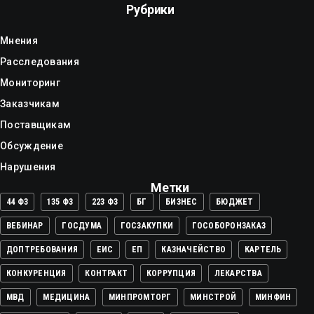
Рубрики
Мнения
Расследования
Мониторинг
Заказчикам
Поставщикам
Обсуждение
Нарушения
Метки
44 ФЗ
135 ФЗ
223 ФЗ
БГ
БИЗНЕС
БЮДЖЕТ
ВЕБИНАР
ГОСДУМА
ГОСЗАКУПКИ
ГОСОБОРОНЗАКАЗ
ДОПТРЕБОВАНИЯ
ЕИС
ЕП
КАЗНАЧЕЙСТВО
КАРТЕЛЬ
КОНКУРЕНЦИЯ
КОНТРАКТ
КОРРУПЦИЯ
ЛЕКАРСТВА
МВД
МЕДИЦИНА
МИНПРОМТОРГ
МИНСТРОЙ
МИНФИН