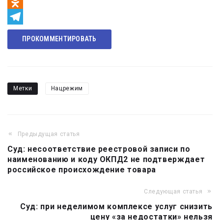
VK
Odnoklassniki
Telegram
ПРОКОММЕНТИРОВАТЬ
Метки
Нацрежим
Предыдущая статья
Навигация
Суд: несоответствие реестровой записи по
по
наименованию и коду ОКПД2 не подтверждает
записям
российское происхождение товара
Следующая статья
Суд: при неделимом комплексе услуг снизить
цену «за недостатки» нельзя