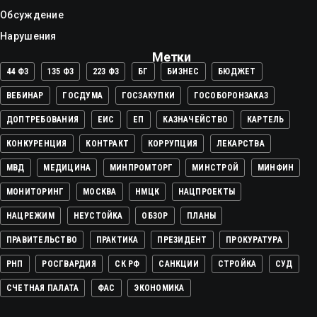
Обсуждение
Нарушения
Метки
44 ФЗ
135 ФЗ
223 ФЗ
БГ
БИЗНЕС
БЮДЖЕТ
ВЕБИНАР
ГОСДУМА
ГОСЗАКУПКИ
ГОСОБОРОНЗАКАЗ
ДОПТРЕБОВАНИЯ
ЕИС
ЕП
КАЗНАЧЕЙСТВО
КАРТЕЛЬ
КОНКУРЕНЦИЯ
КОНТРАКТ
КОРРУПЦИЯ
ЛЕКАРСТВА
МВД
МЕДИЦИНА
МИНПРОМТОРГ
МИНСТРОЙ
МИНФИН
МОНИТОРИНГ
МОСКВА
НМЦК
НАЦПРОЕКТЫ
НАЦРЕЖИМ
НЕУСТОЙКА
ОБЗОР
ПЛАНЫ
ПРАВИТЕЛЬСТВО
ПРАКТИКА
ПРЕЗИДЕНТ
ПРОКУРАТУРА
РНП
РОСГВАРДИЯ
СК РФ
САНКЦИИ
СТРОЙКА
СУД
СЧЕТНАЯ ПАЛАТА
ФАС
ЭКОНОМИКА