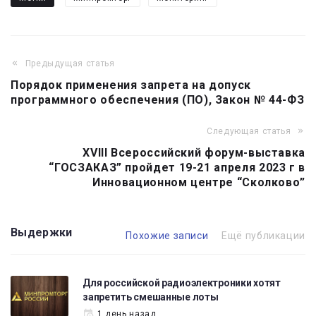
Предыдущая статья
Навигация
Порядок применения запрета на допуск
по
программного обеспечения (ПО), Закон № 44-ФЗ
записям
Следующая статья
XVIII Всероссийский форум-выставка
“ГОСЗАКАЗ” пройдет 19-21 апреля 2023 г в
Инновационном центре “Сколково”
Выдержки
Похожие записи
Ещё публикации
Для российской радиоэлектроники хотят
запретить смешанные лоты
1 день назад