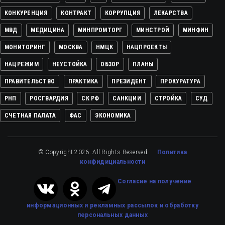
КОНКУРЕНЦИЯ
КОНТРАКТ
КОРРУПЦИЯ
ЛЕКАРСТВА
МВД
МЕДИЦИНА
МИНПРОМТОРГ
МИНСТРОЙ
МИНФИН
МОНИТОРИНГ
МОСКВА
НМЦК
НАЦПРОЕКТЫ
НАЦРЕЖИМ
НЕУСТОЙКА
ОБЗОР
ПЛАНЫ
ПРАВИТЕЛЬСТВО
ПРАКТИКА
ПРЕЗИДЕНТ
ПРОКУРАТУРА
РНП
РОСГВАРДИЯ
СК РФ
САНКЦИИ
СТРОЙКА
СУД
СЧЕТНАЯ ПАЛАТА
ФАС
ЭКОНОМИКА
© Copyright 2026. All Rights Reserved.
Политика
конфидициальности
Cогласие на получение
информационных и рекламных рассылок
и обработку
персональных данных