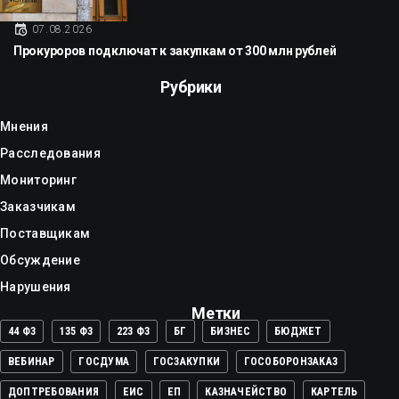
07.08.2026
Прокуроров подключат к закупкам от 300 млн рублей
Рубрики
Мнения
Расследования
Мониторинг
Заказчикам
Поставщикам
Обсуждение
Нарушения
Метки
44 ФЗ
135 ФЗ
223 ФЗ
БГ
БИЗНЕС
БЮДЖЕТ
ВЕБИНАР
ГОСДУМА
ГОСЗАКУПКИ
ГОСОБОРОНЗАКАЗ
ДОПТРЕБОВАНИЯ
ЕИС
ЕП
КАЗНАЧЕЙСТВО
КАРТЕЛЬ