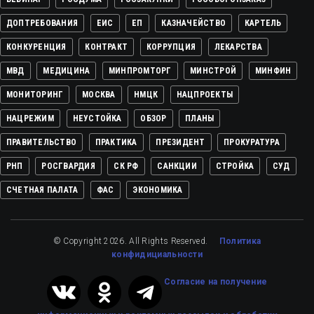
ДОПТРЕБОВАНИЯ
ЕИС
ЕП
КАЗНАЧЕЙСТВО
КАРТЕЛЬ
КОНКУРЕНЦИЯ
КОНТРАКТ
КОРРУПЦИЯ
ЛЕКАРСТВА
МВД
МЕДИЦИНА
МИНПРОМТОРГ
МИНСТРОЙ
МИНФИН
МОНИТОРИНГ
МОСКВА
НМЦК
НАЦПРОЕКТЫ
НАЦРЕЖИМ
НЕУСТОЙКА
ОБЗОР
ПЛАНЫ
ПРАВИТЕЛЬСТВО
ПРАКТИКА
ПРЕЗИДЕНТ
ПРОКУРАТУРА
РНП
РОСГВАРДИЯ
СК РФ
САНКЦИИ
СТРОЙКА
СУД
СЧЕТНАЯ ПАЛАТА
ФАС
ЭКОНОМИКА
© Copyright 2026. All Rights Reserved.
Политика
конфидициальности
Cогласие на получение