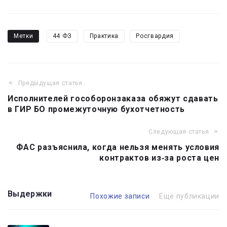
Метки
44 ФЗ
Практика
Росгвардия
Предыдущая статья
Навигация
Исполнителей гособоронзаказа обяжут сдавать
по
в ГИР БО промежуточную бухотчетность
записям
Следующая статья
ФАС разъяснила, когда нельзя менять условия
контрактов из‑за роста цен
Выдержки
Похожие записи
Ещё публикации