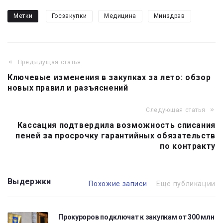
Метки
Госзакупки
Медицина
Минздрав
Предыдущая статья
Навигация
Ключевые изменения в закупках за лето: обзор
по
новых правил и разъяснений
записям
Следующая статья
Кассация подтвердила возможность списания
пеней за просрочку гарантийных обязательств
по контракту
Выдержки
Похожие записи
Ещё публикации
Прокуроров подключат к закупкам от 300 млн