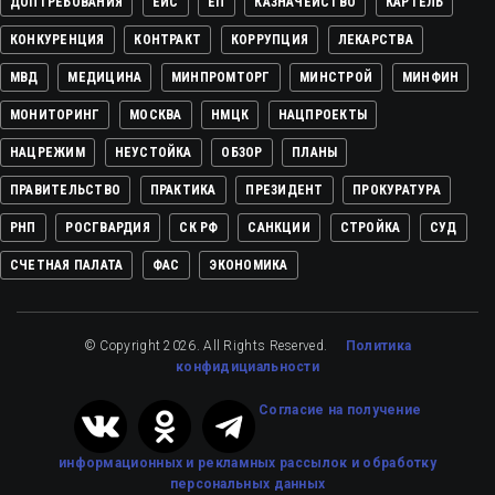
ДОПТРЕБОВАНИЯ
ЕИС
ЕП
КАЗНАЧЕЙСТВО
КАРТЕЛЬ
КОНКУРЕНЦИЯ
КОНТРАКТ
КОРРУПЦИЯ
ЛЕКАРСТВА
МВД
МЕДИЦИНА
МИНПРОМТОРГ
МИНСТРОЙ
МИНФИН
МОНИТОРИНГ
МОСКВА
НМЦК
НАЦПРОЕКТЫ
НАЦРЕЖИМ
НЕУСТОЙКА
ОБЗОР
ПЛАНЫ
ПРАВИТЕЛЬСТВО
ПРАКТИКА
ПРЕЗИДЕНТ
ПРОКУРАТУРА
РНП
РОСГВАРДИЯ
СК РФ
САНКЦИИ
СТРОЙКА
СУД
СЧЕТНАЯ ПАЛАТА
ФАС
ЭКОНОМИКА
© Copyright 2026. All Rights Reserved.
Политика
конфидициальности
Cогласие на получение
информационных и рекламных рассылок
и обработку
персональных данных