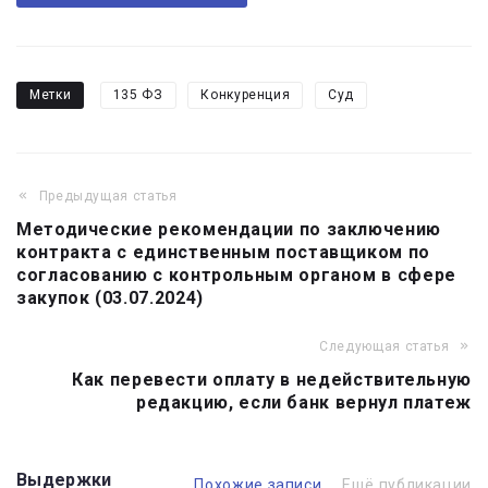
Метки
135 ФЗ
Конкуренция
Суд
Предыдущая статья
Навигация
Методические рекомендации по заключению
по
контракта с единственным поставщиком по
записям
согласованию с контрольным органом в сфере
закупок (03.07.2024)
Следующая статья
Как перевести оплату в недействительную
редакцию, если банк вернул платеж
Выдержки
Похожие записи
Ещё публикации