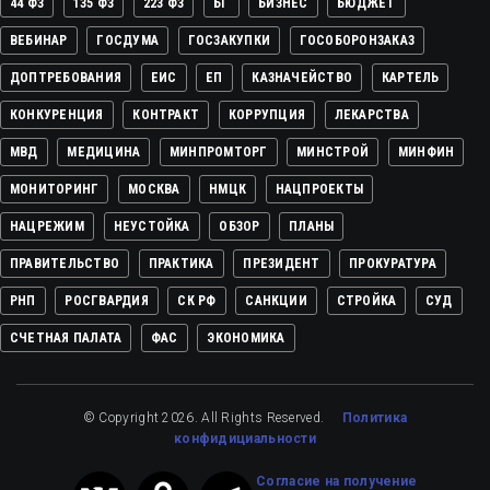
44 ФЗ
135 ФЗ
223 ФЗ
БГ
БИЗНЕС
БЮДЖЕТ
ВЕБИНАР
ГОСДУМА
ГОСЗАКУПКИ
ГОСОБОРОНЗАКАЗ
ДОПТРЕБОВАНИЯ
ЕИС
ЕП
КАЗНАЧЕЙСТВО
КАРТЕЛЬ
КОНКУРЕНЦИЯ
КОНТРАКТ
КОРРУПЦИЯ
ЛЕКАРСТВА
МВД
МЕДИЦИНА
МИНПРОМТОРГ
МИНСТРОЙ
МИНФИН
МОНИТОРИНГ
МОСКВА
НМЦК
НАЦПРОЕКТЫ
НАЦРЕЖИМ
НЕУСТОЙКА
ОБЗОР
ПЛАНЫ
ПРАВИТЕЛЬСТВО
ПРАКТИКА
ПРЕЗИДЕНТ
ПРОКУРАТУРА
РНП
РОСГВАРДИЯ
СК РФ
САНКЦИИ
СТРОЙКА
СУД
СЧЕТНАЯ ПАЛАТА
ФАС
ЭКОНОМИКА
© Copyright 2026. All Rights Reserved.
Политика
конфидициальности
Cогласие на получение