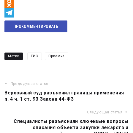
VK
Odnoklassniki
Telegram
ПРОКОММЕНТИРОВАТЬ
Метки
ЕИС
Приемка
Предыдущая статья
Навигация
Верховный суд разъяснил границы применения
по
п. 4 ч. 1 ст. 93 Закона 44-ФЗ
записям
Следующая статья
Специалисты разъяснили ключевые вопросы
описания объекта закупки лекарств и