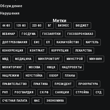
Обсуждение
Нарушения
Метки
44 ФЗ
135 ФЗ
223 ФЗ
БГ
БИЗНЕС
БЮДЖЕТ
ВЕБИНАР
ГОСДУМА
ГОСЗАКУПКИ
ГОСОБОРОНЗАКАЗ
ДОПТРЕБОВАНИЯ
ЕИС
ЕП
КАЗНАЧЕЙСТВО
КАРТЕЛЬ
КОНКУРЕНЦИЯ
КОНТРАКТ
КОРРУПЦИЯ
ЛЕКАРСТВА
МВД
МЕДИЦИНА
МИНПРОМТОРГ
МИНСТРОЙ
МИНФИН
МОНИТОРИНГ
МОСКВА
НМЦК
НАЦПРОЕКТЫ
НАЦРЕЖИМ
НЕУСТОЙКА
ОБЗОР
ПЛАНЫ
ПРАВИТЕЛЬСТВО
ПРАКТИКА
ПРЕЗИДЕНТ
ПРОКУРАТУРА
РНП
РОСГВАРДИЯ
СК РФ
САНКЦИИ
СТРОЙКА
СУД
СЧЕТНАЯ ПАЛАТА
ФАС
ЭКОНОМИКА