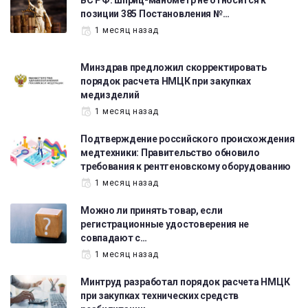
ВС РФ: шприц-манометр не относится к
позиции 385 Постановления №…
1 месяц назад
Минздрав предложил скорректировать
порядок расчета НМЦК при закупках
медизделий
1 месяц назад
Подтверждение российского происхождения
медтехники: Правительство обновило
требования к рентгеновскому оборудованию
1 месяц назад
Можно ли принять товар, если
регистрационные удостоверения не
совпадают с…
1 месяц назад
Минтруд разработал порядок расчета НМЦК
при закупках технических средств