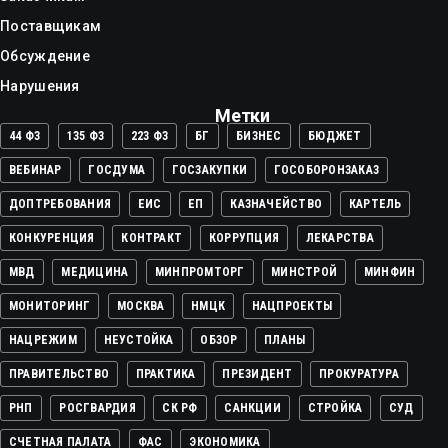
Поставщикам
Обсуждение
Нарушения
Метки
44 ФЗ
135 ФЗ
223 ФЗ
БГ
БИЗНЕС
БЮДЖЕТ
ВЕБИНАР
ГОСДУМА
ГОСЗАКУПКИ
ГОСОБОРОНЗАКАЗ
ДОПТРЕБОВАНИЯ
ЕИС
ЕП
КАЗНАЧЕЙСТВО
КАРТЕЛЬ
КОНКУРЕНЦИЯ
КОНТРАКТ
КОРРУПЦИЯ
ЛЕКАРСТВА
МВД
МЕДИЦИНА
МИНПРОМТОРГ
МИНСТРОЙ
МИНФИН
МОНИТОРИНГ
МОСКВА
НМЦК
НАЦПРОЕКТЫ
НАЦРЕЖИМ
НЕУСТОЙКА
ОБЗОР
ПЛАНЫ
ПРАВИТЕЛЬСТВО
ПРАКТИКА
ПРЕЗИДЕНТ
ПРОКУРАТУРА
РНП
РОСГВАРДИЯ
СК РФ
САНКЦИИ
СТРОЙКА
СУД
СЧЕТНАЯ ПАЛАТА
ФАС
ЭКОНОМИКА