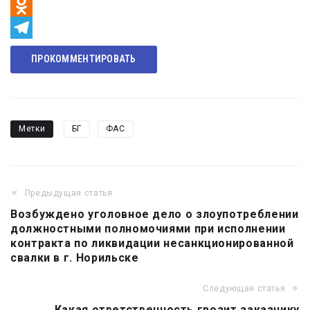
VK
Odnoklassniki
Telegram
ПРОКОММЕНТИРОВАТЬ
Метки
БГ
ФАС
Предыдущая статья
Навигация
Возбуждено уголовное дело о злоупотреблении
по
должностными полномочиями при исполнении
записям
контракта по ликвидации несанкционированной
свалки в г. Норильске
Следующая статья
Какая ответственность грозит заказчику