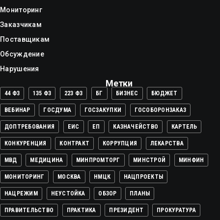
Мониторинг
Заказчикам
Поставщикам
Обсуждение
Нарушения
Метки
44 ФЗ
135 ФЗ
223 ФЗ
БГ
БИЗНЕС
БЮДЖЕТ
ВЕБИНАР
ГОСДУМА
ГОСЗАКУПКИ
ГОСОБОРОНЗАКАЗ
ДОПТРЕБОВАНИЯ
ЕИС
ЕП
КАЗНАЧЕЙСТВО
КАРТЕЛЬ
КОНКУРЕНЦИЯ
КОНТРАКТ
КОРРУПЦИЯ
ЛЕКАРСТВА
МВД
МЕДИЦИНА
МИНПРОМТОРГ
МИНСТРОЙ
МИНФИН
МОНИТОРИНГ
МОСКВА
НМЦК
НАЦПРОЕКТЫ
НАЦРЕЖИМ
НЕУСТОЙКА
ОБЗОР
ПЛАНЫ
ПРАВИТЕЛЬСТВО
ПРАКТИКА
ПРЕЗИДЕНТ
ПРОКУРАТУРА