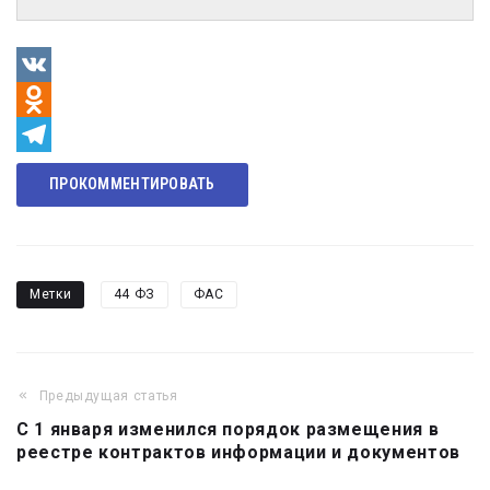
VK
Odnoklassniki
Telegram
ПРОКОММЕНТИРОВАТЬ
Метки
44 ФЗ
ФАС
Предыдущая статья
Навигация
С 1 января изменился порядок размещения в
по
реестре контрактов информации и документов
записям