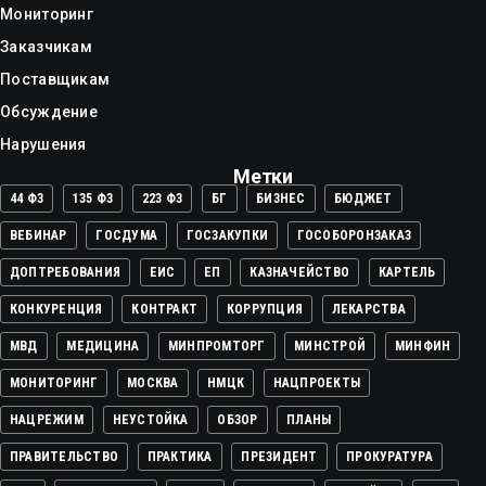
Мониторинг
Заказчикам
Поставщикам
Обсуждение
Нарушения
Метки
44 ФЗ
135 ФЗ
223 ФЗ
БГ
БИЗНЕС
БЮДЖЕТ
ВЕБИНАР
ГОСДУМА
ГОСЗАКУПКИ
ГОСОБОРОНЗАКАЗ
ДОПТРЕБОВАНИЯ
ЕИС
ЕП
КАЗНАЧЕЙСТВО
КАРТЕЛЬ
КОНКУРЕНЦИЯ
КОНТРАКТ
КОРРУПЦИЯ
ЛЕКАРСТВА
МВД
МЕДИЦИНА
МИНПРОМТОРГ
МИНСТРОЙ
МИНФИН
МОНИТОРИНГ
МОСКВА
НМЦК
НАЦПРОЕКТЫ
НАЦРЕЖИМ
НЕУСТОЙКА
ОБЗОР
ПЛАНЫ
ПРАВИТЕЛЬСТВО
ПРАКТИКА
ПРЕЗИДЕНТ
ПРОКУРАТУРА