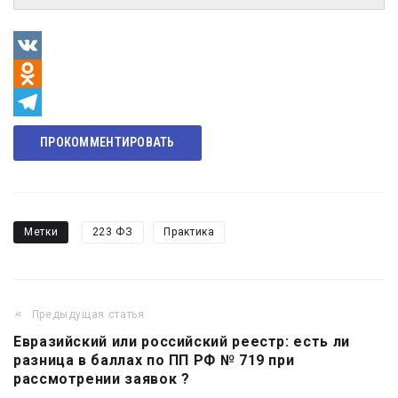
VK
Odnoklassniki
Telegram
ПРОКОММЕНТИРОВАТЬ
Метки
223 ФЗ
Практика
Предыдущая статья
Навигация
Евразийский или российский реестр: есть ли
по
разница в баллах по ПП РФ № 719 при
записям
рассмотрении заявок ?