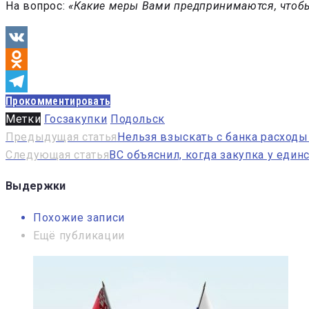
На вопрос:
«Какие меры Вами предпринимаются, чтобы 
VK
Odnoklassniki
Прокомментировать
Telegram
Метки
Госзакупки
Подольск
Навигация
Предыдущая статья
Нельзя взыскать с банка расходы
Следующая статья
ВС объяснил, когда закупка у еди
по
записям
Выдержки
Похожие записи
Ещё публикации