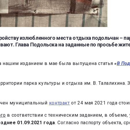
ройству излюбленного места отдыха подольчан – пар
вают. Глава Подольска на заданные по просьбе жит
а нашим изданием в мае была выпущена статья
«
В Под
ерритории парка культуры и отдыха им. В. Талалихина
ючен муниципальный
контракт
от 24 мая 2021 года ст
ого
в соответствии с техническим заданием, в объеме,
озднее 01.09.2021 года
. Согласно паспорту объекта, с