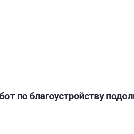
РАТОЙ ДОВЕРИЯ
И” N 273-ФЗ
СИСТЕМЕ В СФЕРЕ ЗАКУПОК ТОВАРОВ, РАБОТ, УСЛУГ ДЛЯ 
УЖД” ОТ 05.04.2013 N 44-ФЗ
абот по благоустройству подол