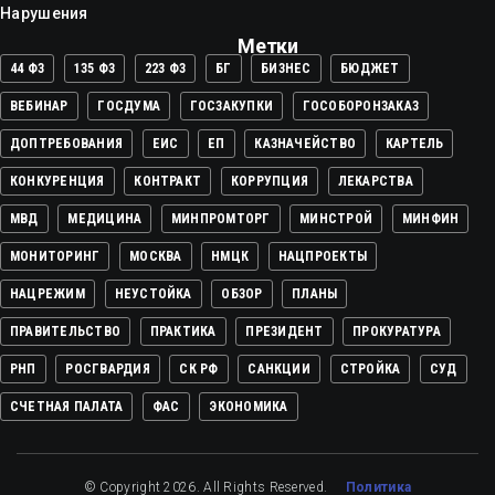
Нарушения
Метки
44 ФЗ
135 ФЗ
223 ФЗ
БГ
БИЗНЕС
БЮДЖЕТ
ВЕБИНАР
ГОСДУМА
ГОСЗАКУПКИ
ГОСОБОРОНЗАКАЗ
ДОПТРЕБОВАНИЯ
ЕИС
ЕП
КАЗНАЧЕЙСТВО
КАРТЕЛЬ
КОНКУРЕНЦИЯ
КОНТРАКТ
КОРРУПЦИЯ
ЛЕКАРСТВА
МВД
МЕДИЦИНА
МИНПРОМТОРГ
МИНСТРОЙ
МИНФИН
МОНИТОРИНГ
МОСКВА
НМЦК
НАЦПРОЕКТЫ
НАЦРЕЖИМ
НЕУСТОЙКА
ОБЗОР
ПЛАНЫ
ПРАВИТЕЛЬСТВО
ПРАКТИКА
ПРЕЗИДЕНТ
ПРОКУРАТУРА
РНП
РОСГВАРДИЯ
СК РФ
САНКЦИИ
СТРОЙКА
СУД
СЧЕТНАЯ ПАЛАТА
ФАС
ЭКОНОМИКА
© Copyright 2026. All Rights Reserved.
Политика