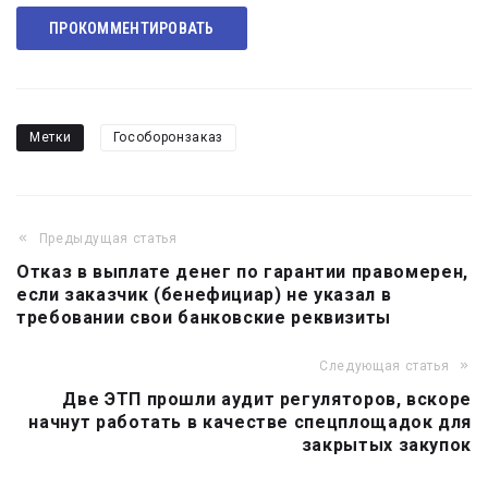
Telegram
ПРОКОММЕНТИРОВАТЬ
Метки
Гособоронзаказ
Предыдущая статья
Навигация
Отказ в выплате денег по гарантии правомерен,
по
если заказчик (бенефициар) не указал в
записям
требовании свои банковские реквизиты
Следующая статья
Две ЭТП прошли аудит регуляторов, вскоре
начнут работать в качестве спецплощадок для
закрытых закупок