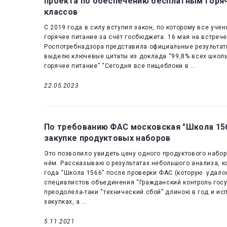
проекта по обеспечению бесплатным горяч
Results
классов
С 2019 года в силу вступил закон, по которому все учен
for:
горячее питание за счёт госбюджета. 16 мая на встре
Роспотребнадзора представила официальные результаты
Дарья
выделю ключевые цитаты из доклада “99,8% всех школь
горячее питание” “Сегодня все пищеблоки в …
Бурлакова
22.05.2023
По требованию ФАС московская "Школа 15
закупке продуктовых наборов
Это позволило увидеть цену одного продуктового набор
нём. Рассказываю о результатах небольшого анализа, к
года “Школа 1566” после проверки ФАС (которую удал
специалистов объединения “Гражданский контроль госу
преодолела-таки “технический сбой” длиною в год и ис
закупках, а …
5.11.2021