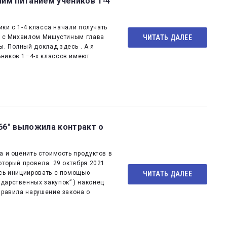
им питанием учеников 1-4
ики с 1-4 класса начали получать
ЧИТАТЬ ДАЛЕЕ
че с Михаилом Мишустиным глава
. Полный доклад здесь . А я
ников 1–4-х классов имеют
66" выложила контракт о
а и оценить стоимость продуктов в
оторый провела. 29 октября 2021
ось инициировать с помощью
ЧИТАТЬ ДАЛЕЕ
дарственных закупок” ) наконец
правила нарушение закона о